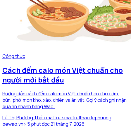
Công thức
Cách đếm calo món Việt chuẩn cho
người mới bắt đầu
Hướng dẫn cách đếm calo món Việt chuẩn hơn cho cơm,
bún, phở, món kho, xào, chiên và ăn vặt. Gợi ý cách ghi nhận
bữa ăn nhanh bằng Wao.
Lê Thị Phương Thảo mailto: <mailto:|thao.lephuong
bewao.vn>
·
5
phút đọc
·
21 tháng 7, 2026