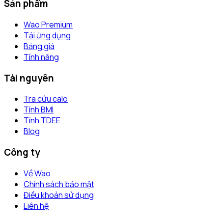
Sản phẩm
Wao Premium
Tải ứng dụng
Bảng giá
Tính năng
Tài nguyên
Tra cứu calo
Tính BMI
Tính TDEE
Blog
Công ty
Về Wao
Chính sách bảo mật
Điều khoản sử dụng
Liên hệ